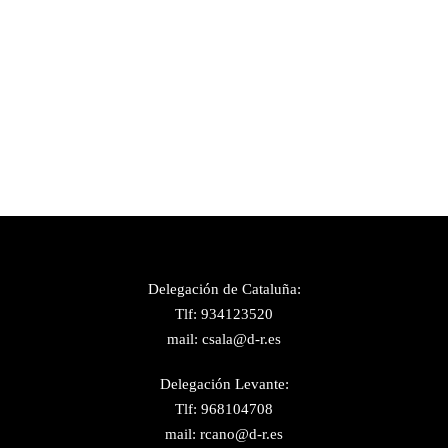
Delegación de Cataluña:
Tlf: 934123520
mail: csala@d-r.es
Delegación Levante:
Tlf: 968104708
mail: rcano@d-r.es