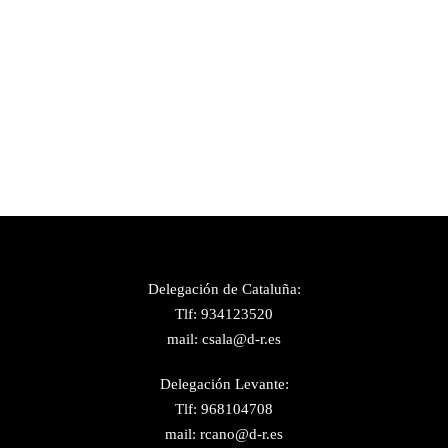
Delegación de Cataluña:
Tlf: 934123520
mail: csala@d-r.es
Delegación Levante:
Tlf: 968104708
mail: rcano@d-r.es